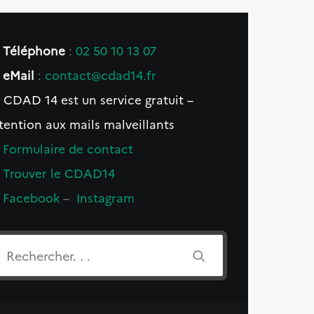
Téléphone
:
02 50 10 13 07
eMail
:
contact@cdad14.fr
 CDAD 14 est un service gratuit –
tention aux mails malveillants
Formulaire de contact
Trouver le CDAD14
Facebook
–
Instagram